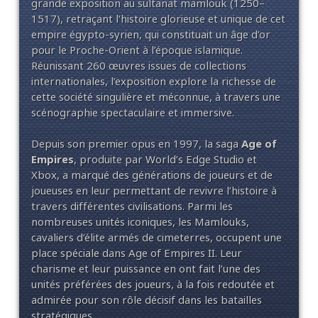
grande exposition au sultanat mamlouk (1250–
1517), retraçant l’histoire glorieuse et unique de cet
empire égypto-syrien, qui constituait un âge d’or
pour le Proche-Orient à l’époque islamique.
Réunissant 260 œuvres issues de collections
internationales, l’exposition explore la richesse de
cette société singulière et méconnue, à travers une
scénographie spectaculaire et immersive.
Depuis son premier opus en 1997, la saga
Age of
Empires
, produite par World’s Edge Studio et
Xbox, a marqué des générations de joueurs et de
joueuses en leur permettant de revivre l’histoire à
travers différentes civilisations. Parmi les
nombreuses unités iconiques, les Mamlouks,
cavaliers d’élite armés de cimeterres, occupent une
place spéciale dans Age of Empires II. Leur
charisme et leur puissance en ont fait l’une des
unités préférées des joueurs, à la fois redoutée et
admirée pour son rôle décisif dans les batailles
stratégiques.