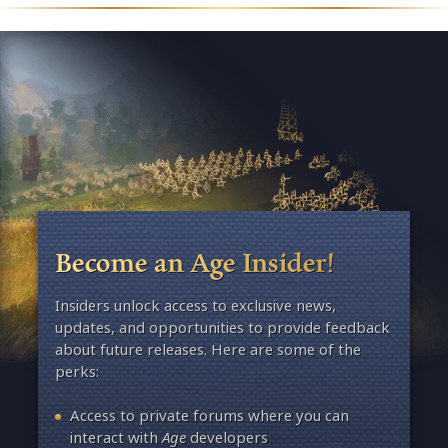
étai
reco
Qutu
ne
v
ras
mit
Ave
Qut
red
Become an Age Insider!
Insiders unlock access to exclusive news,
updates, and opportunities to provide feedback
about future releases. Here are some of the
perks:
Access to private forums where you can
interact with
Age
developers