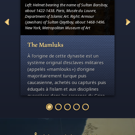
Left: Helmet bearing the name of Sultan Barsbay,
half of
about 1422-1438. Paris, Musée du Louvre,
um,
Department of Islamic Art. Right: Armour
Basin 
on –
(jawshan) of Sultan Qaytbay, about 1468-1496.
Signed
New York, Metropolitan Museum of Art
circa 
La d
The Mamluks
onnu,
sa l
À l’origine de cette dynastie est un
s du
Pend
système original d’esclaves militaires
egard
sult
(appelés «mamlouks ») d’origine
bast
majoritairement turque puis
repo
caucasienne, achetés ou capturés puis
 et
surv
éduqués à l’islam et aux disciplines
main
guerrières dans les casernes du Caire
vois
ou dans les grandes villes syriennes. Ils
de s
forment ainsi une caste militaire, dont
ces 
une partie est affranchie et grimpe les
échelons de la hiérarchie militaire qui
contrôle l’État.