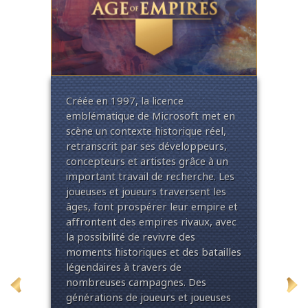
usée
Ouv
Créée
en
1997, la
licence
du 
emblématique
de Microsoft met
en
Né
fran
scène
un
contexte
historique
réel
,
tier
de l
retranscrit
par
ses
développeurs
,
cet
des 
concepteurs
et
artistes
grâce à
un
a
anci
important
travail de recherche. Les
touj
joueuses
et
joueurs
traversent
les
le
réso
âges
, font
prospérer
leur
empire et
0
et 
affrontent
des empires
rivaux
, avec
, le
œuv
la
possibilité
de
revivre
des
lus
Louv
moments
historiques
et des
batailles
gra
légendaires
à travers de
ins
inte
nombreuses
campagnes
. Des
che
générations
de
joueurs
et
joueuses