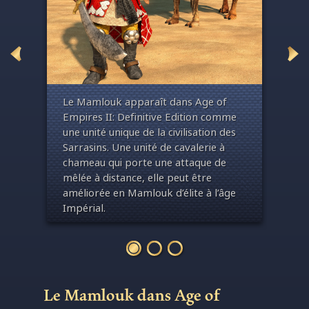
n-
L
e
Mamlouk
apparaît
dans Age of
Cet
Empires II: Definitive Edition
comme
mam
ons
une
unit
é
unique de la
civilisation
des
Defi
Sarrasins
. Une
unité
de
cavalerie
à
hist
vous
chameau
qui
porte
une
attaque
de
rep
enant
mêlée à distance,
elle
peut
être
app
améliorée
en
Mamlouk
d’
é
lite
à
l’âge
jeu o
Impérial
.
Lou
mon
maintenant
sab
Assis sur des
chameaux
, les
unités
mamlouk
lancent
leurs
cimeterres
à
distance. Avec
leur
vitesse
et
leur
portée
élevée
,
ils
sont
efficaces
contre
Le Mamlouk dans Age of
les
unités
d’infanterie
et
sont