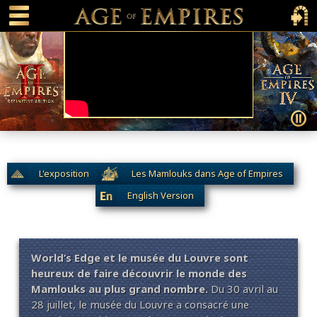
 main content
Main Menu Toggle
Main 
L'exposition
Les Mamlouks dans Age of Empires
English Version
En
World’s Edge et le musée du Louvre sont
heureux de faire découvrir le monde des
Mamlouks au plus grand nombre.
Du 30 avril au
28 juillet, le musée du Louvre a consacré une