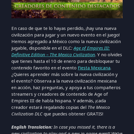
En caso de que te lo hayas perdido, ¡hay una nueva
civilización para jugar y un nuevo evento en el juego!
Hemos agregado a México como la nueva civilización
jugable, disponible en el DLC
:
Age of Empires III:
Definitive Edition – The Mexico Civilization
. Y no olvides
que tienes hasta el 10 de enero para desbloquear tu
contenido favorito en el evento
Fiesta Mexicana
.
¿Quieres aprender más sobre la nueva civilización y
el evento? Observa a la nueva civilización mexicana
en acción, haz preguntas, y apoya a tus compañeros
streamers y creadores de contenido de Age of
Empires III de habla hispana. Y además, ¡cada
creador estará regalando copias del
The Mexico
Civilization DLC
que puedes obtener GRATIS!
English Translation:
In case you missed it, there is a
new civilization to play and a new in game event! We’ve